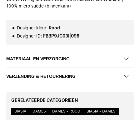
100% micro suède (binnenkant)
Designer kleur
:
Rood
Designer ID
:
FBBP9JC03I|098
MATERIAAL EN VERZORGING
VERZENDING & RETOURNERING
GERELATEERDE CATEGORIEËN
BIASIA
DAMES
DAMES - ROOD
BIASIA - DAMES