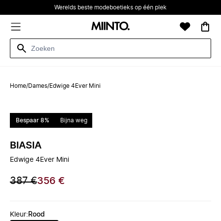
Werelds beste modeboetieks op één plek
Home
/
Dames
/
Edwige 4Ever Mini
Bespaar 8%
Bijna weg
BIASIA
Edwige 4Ever Mini
387 €
356 €
Kleur
:
Rood