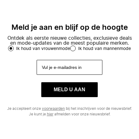
Meld je aan en blijf op de hoogte
Ontdek als eerste nieuwe collecties, exclusieve deals
en mode-updates van de meest populaire merken.
Ik houd van vrouwenmode
Ik houd van mannenmode
MELD U AAN
Je accepteert onze
voorwaarden
bij het inschrijven voor de nieuwsbrief.
Je kunt je
hier
afmelden voor onze nieuwsbrief.