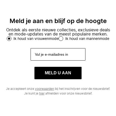
Meld je aan en blijf op de hoogte
Ontdek als eerste nieuwe collecties, exclusieve deals
en mode-updates van de meest populaire merken.
Ik houd van vrouwenmode
Ik houd van mannenmode
MELD U AAN
Je accepteert onze
voorwaarden
bij het inschrijven voor de nieuwsbrief.
Je kunt je
hier
afmelden voor onze nieuwsbrief.