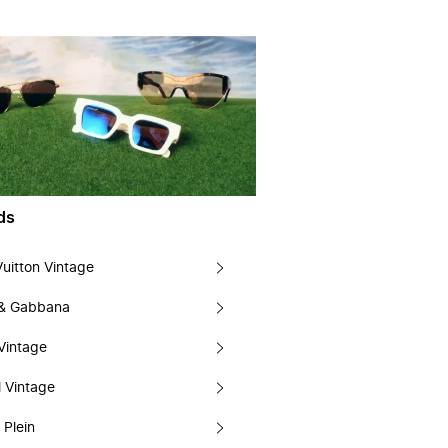
ds
Vuitton Vintage
 & Gabbana
Vintage
 Vintage
 Plein