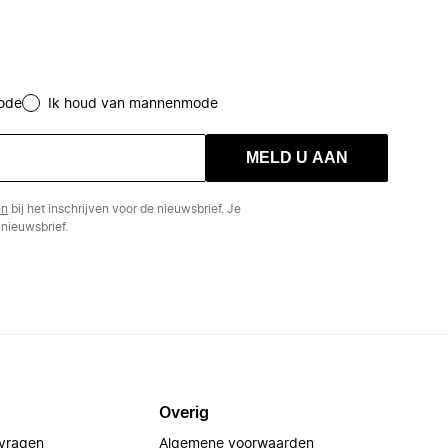
ode
Ik houd van mannenmode
MELD U AAN
en
bij het inschrijven voor de nieuwsbrief. Je
nieuwsbrief.
Overig
 vragen
Algemene voorwaarden