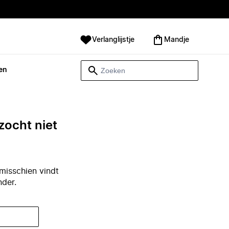
Verlanglijstje
Mandje
en
zocht niet
misschien vindt
nder.