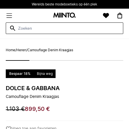
Werelds beste modeboetieks op één plek
Home
/
Heren
/
Camouflage Denim Kraagjas
Bespaar 18%
Bijna weg
DOLCE & GABBANA
Camouflage Denim Kraagjas
1.103 €
899,50 €
Voeg toe aan favorieten