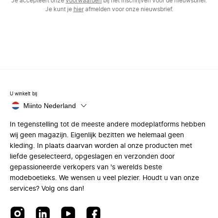
Je accepteert onze
voorwaarden
bij het inschrijven voor de nieuwsbrief.
Je kunt je
hier
afmelden voor onze nieuwsbrief.
U winkelt bij
Miinto Nederland
In tegenstelling tot de meeste andere modeplatforms hebben
wij geen magazijn. Eigenlijk bezitten we helemaal geen
kleding. In plaats daarvan worden al onze producten met
liefde geselecteerd, opgeslagen en verzonden door
gepassioneerde verkopers van 's werelds beste
modeboetieks. We wensen u veel plezier. Houdt u van onze
services? Volg ons dan!