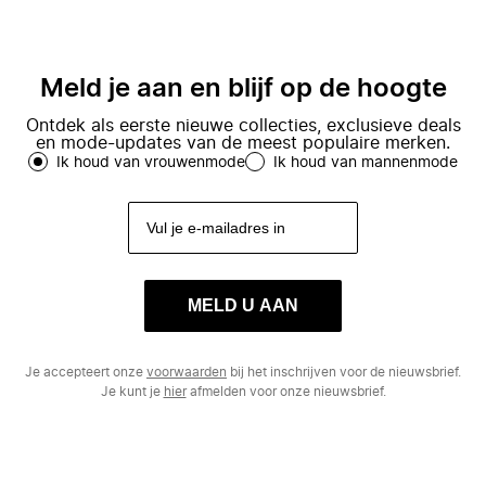
Meld je aan en blijf op de hoogte
Ontdek als eerste nieuwe collecties, exclusieve deals
en mode-updates van de meest populaire merken.
Ik houd van vrouwenmode
Ik houd van mannenmode
MELD U AAN
Je accepteert onze
voorwaarden
bij het inschrijven voor de nieuwsbrief.
Je kunt je
hier
afmelden voor onze nieuwsbrief.