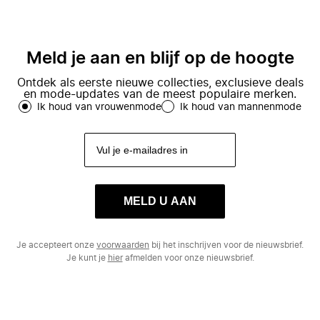
Meld je aan en blijf op de hoogte
Ontdek als eerste nieuwe collecties, exclusieve deals
en mode-updates van de meest populaire merken.
Ik houd van vrouwenmode
Ik houd van mannenmode
MELD U AAN
Je accepteert onze
voorwaarden
bij het inschrijven voor de nieuwsbrief.
Je kunt je
hier
afmelden voor onze nieuwsbrief.