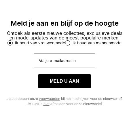
Meld je aan en blijf op de hoogte
Ontdek als eerste nieuwe collecties, exclusieve deals
en mode-updates van de meest populaire merken.
Ik houd van vrouwenmode
Ik houd van mannenmode
MELD U AAN
Je accepteert onze
voorwaarden
bij het inschrijven voor de nieuwsbrief.
Je kunt je
hier
afmelden voor onze nieuwsbrief.