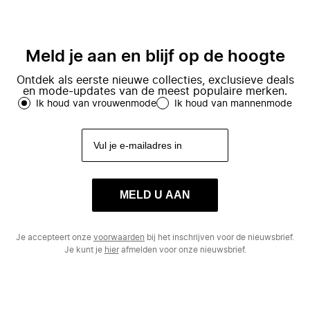
Meld je aan en blijf op de hoogte
Ontdek als eerste nieuwe collecties, exclusieve deals
en mode-updates van de meest populaire merken.
Ik houd van vrouwenmode
Ik houd van mannenmode
MELD U AAN
Je accepteert onze
voorwaarden
bij het inschrijven voor de nieuwsbrief.
Je kunt je
hier
afmelden voor onze nieuwsbrief.