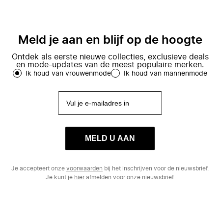
Meld je aan en blijf op de hoogte
Ontdek als eerste nieuwe collecties, exclusieve deals
en mode-updates van de meest populaire merken.
Ik houd van vrouwenmode
Ik houd van mannenmode
MELD U AAN
Je accepteert onze
voorwaarden
bij het inschrijven voor de nieuwsbrief.
Je kunt je
hier
afmelden voor onze nieuwsbrief.