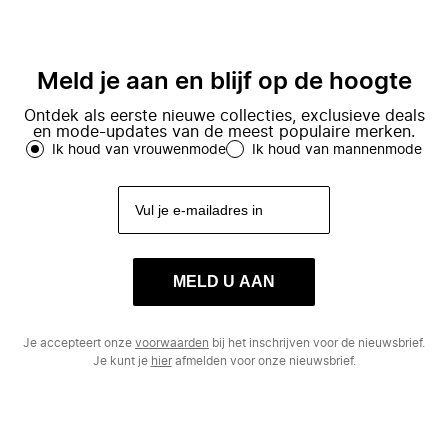
Meld je aan en blijf op de hoogte
Ontdek als eerste nieuwe collecties, exclusieve deals
en mode-updates van de meest populaire merken.
Ik houd van vrouwenmode
Ik houd van mannenmode
MELD U AAN
Je accepteert onze
voorwaarden
bij het inschrijven voor de nieuwsbrief.
Je kunt je
hier
afmelden voor onze nieuwsbrief.