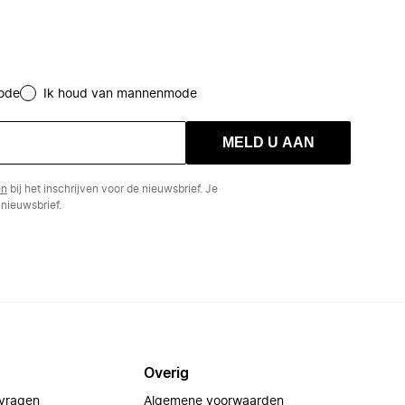
ode
Ik houd van mannenmode
MELD U AAN
en
bij het inschrijven voor de nieuwsbrief. Je
nieuwsbrief.
Overig
 vragen
Algemene voorwaarden