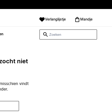
Verlanglijstje
Mandje
en
zocht niet
misschien vindt
nder.