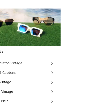
ds
Vuitton Vintage
 & Gabbana
Vintage
 Vintage
 Plein