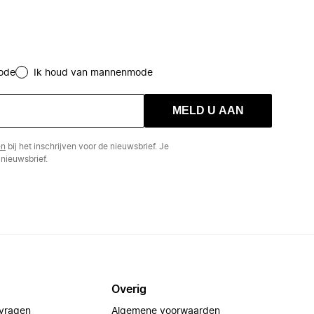
ode
Ik houd van mannenmode
MELD U AAN
en
bij het inschrijven voor de nieuwsbrief. Je
nieuwsbrief.
Overig
 vragen
Algemene voorwaarden