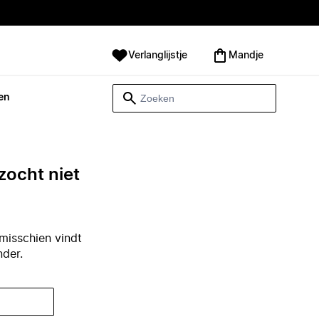
Verlanglijstje
Mandje
en
zocht niet
misschien vindt
nder.