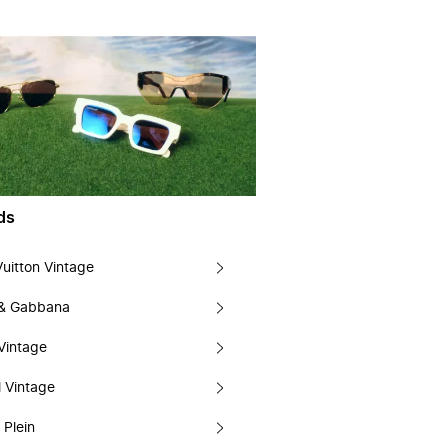
ds
Vuitton Vintage
 & Gabbana
Vintage
 Vintage
 Plein