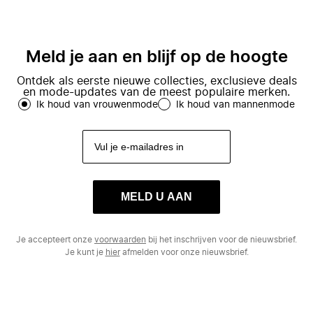
Meld je aan en blijf op de hoogte
Ontdek als eerste nieuwe collecties, exclusieve deals
en mode-updates van de meest populaire merken.
Ik houd van vrouwenmode
Ik houd van mannenmode
MELD U AAN
Je accepteert onze
voorwaarden
bij het inschrijven voor de nieuwsbrief.
Je kunt je
hier
afmelden voor onze nieuwsbrief.