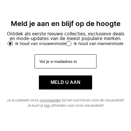
Meld je aan en blijf op de hoogte
Ontdek als eerste nieuwe collecties, exclusieve deals
en mode-updates van de meest populaire merken.
Ik houd van vrouwenmode
Ik houd van mannenmode
MELD U AAN
Je accepteert onze
voorwaarden
bij het inschrijven voor de nieuwsbrief.
Je kunt je
hier
afmelden voor onze nieuwsbrief.