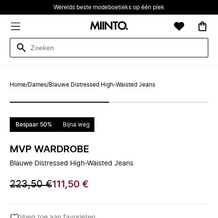
Werelds beste modeboetieks op één plek
Home
/
Dames
/
Blauwe Distressed High-Waisted Jeans
Bespaar 50%
Bijna weg
MVP WARDROBE
Blauwe Distressed High-Waisted Jeans
223,50 €
111,50 €
Voeg toe aan favorieten