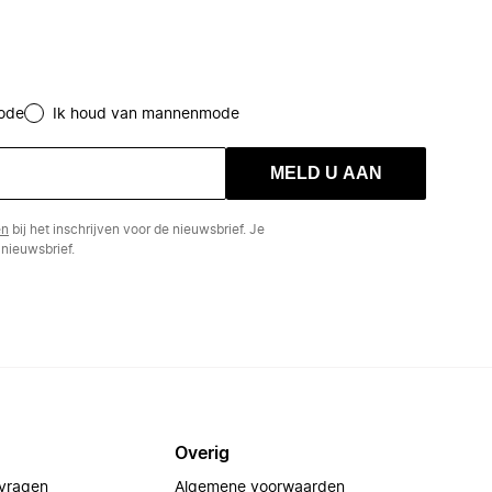
ode
Ik houd van mannenmode
MELD U AAN
en
bij het inschrijven voor de nieuwsbrief. Je
nieuwsbrief.
Overig
 vragen
Algemene voorwaarden