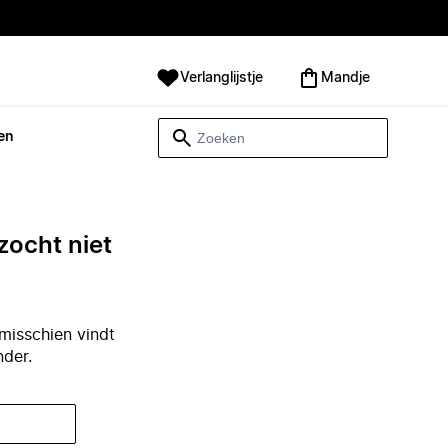
Verlanglijstje
Mandje
en
zocht niet
misschien vindt
nder.