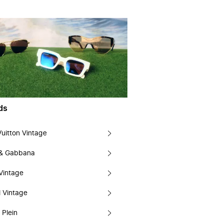
ds
Vuitton Vintage
 & Gabbana
Vintage
 Vintage
 Plein