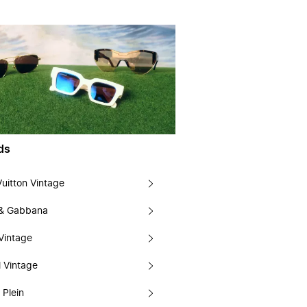
ds
Vuitton Vintage
 & Gabbana
Vintage
 Vintage
 Plein