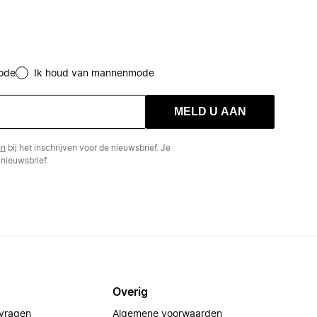
ode
Ik houd van mannenmode
MELD U AAN
en
bij het inschrijven voor de nieuwsbrief. Je
nieuwsbrief.
Overig
 vragen
Algemene voorwaarden