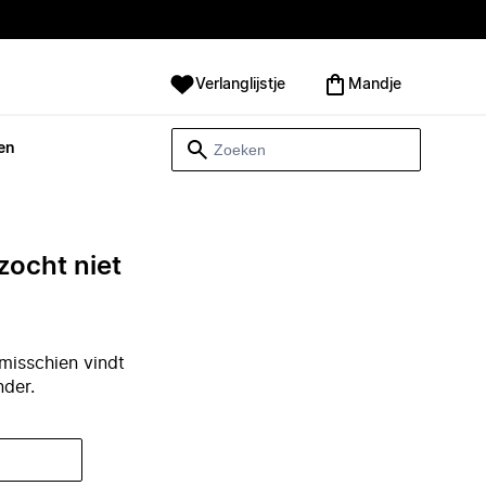
Verlanglijstje
Mandje
en
zocht niet
misschien vindt
nder.