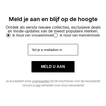
Meld je aan en blijf op de hoogte
Ontdek als eerste nieuwe collecties, exclusieve deals
en mode-updates van de meest populaire merken.
Ik houd van vrouwenmode
Ik houd van mannenmode
MELD U AAN
Je accepteert onze
voorwaarden
bij het inschrijven voor de nieuwsbrief.
Je kunt je
hier
afmelden voor onze nieuwsbrief.