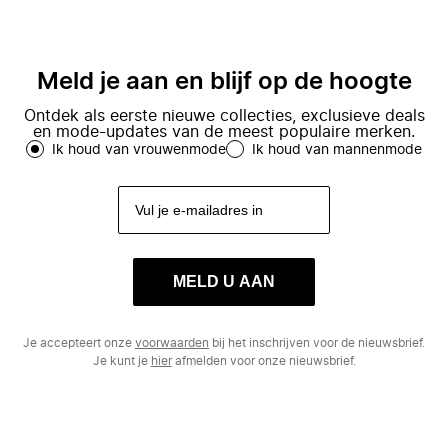
Meld je aan en blijf op de hoogte
Ontdek als eerste nieuwe collecties, exclusieve deals
en mode-updates van de meest populaire merken.
Ik houd van vrouwenmode
Ik houd van mannenmode
MELD U AAN
Je accepteert onze
voorwaarden
bij het inschrijven voor de nieuwsbrief.
Je kunt je
hier
afmelden voor onze nieuwsbrief.