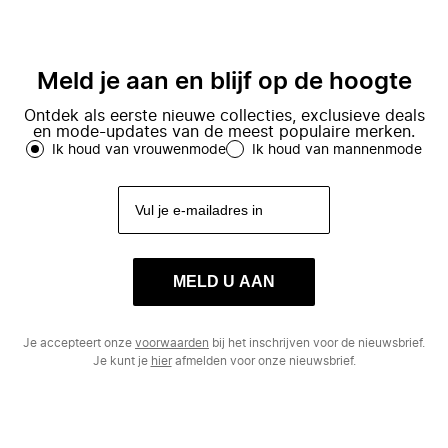
Meld je aan en blijf op de hoogte
Ontdek als eerste nieuwe collecties, exclusieve deals
en mode-updates van de meest populaire merken.
Ik houd van vrouwenmode
Ik houd van mannenmode
MELD U AAN
Je accepteert onze
voorwaarden
bij het inschrijven voor de nieuwsbrief.
Je kunt je
hier
afmelden voor onze nieuwsbrief.