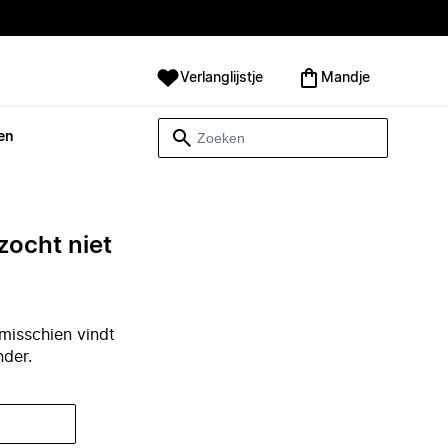
Verlanglijstje
Mandje
en
zocht niet
misschien vindt
nder.