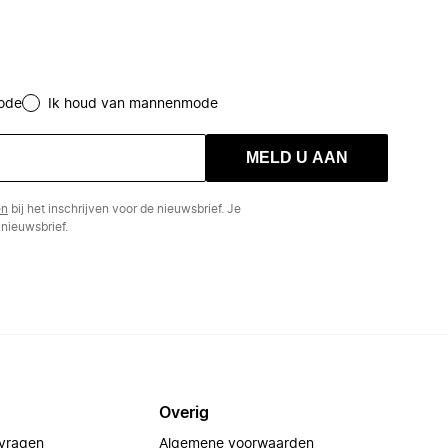
ode
Ik houd van mannenmode
MELD U AAN
en
bij het inschrijven voor de nieuwsbrief. Je
nieuwsbrief.
Overig
 vragen
Algemene voorwaarden