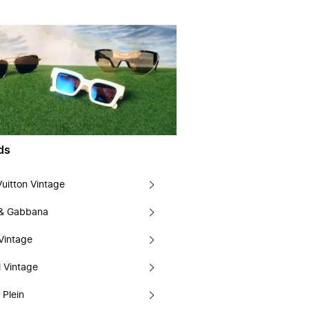
ds
Vuitton Vintage
 & Gabbana
Vintage
 Vintage
 Plein