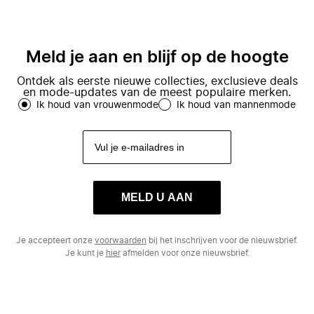
Meld je aan en blijf op de hoogte
Ontdek als eerste nieuwe collecties, exclusieve deals
en mode-updates van de meest populaire merken.
Ik houd van vrouwenmode
Ik houd van mannenmode
MELD U AAN
Je accepteert onze
voorwaarden
bij het inschrijven voor de nieuwsbrief.
Je kunt je
hier
afmelden voor onze nieuwsbrief.