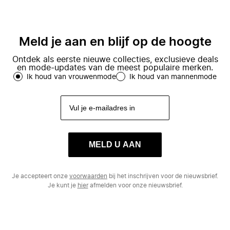
Meld je aan en blijf op de hoogte
Ontdek als eerste nieuwe collecties, exclusieve deals
en mode-updates van de meest populaire merken.
Ik houd van vrouwenmode
Ik houd van mannenmode
MELD U AAN
Je accepteert onze
voorwaarden
bij het inschrijven voor de nieuwsbrief.
Je kunt je
hier
afmelden voor onze nieuwsbrief.