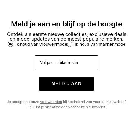
Meld je aan en blijf op de hoogte
Ontdek als eerste nieuwe collecties, exclusieve deals
en mode-updates van de meest populaire merken.
Ik houd van vrouwenmode
Ik houd van mannenmode
MELD U AAN
Je accepteert onze
voorwaarden
bij het inschrijven voor de nieuwsbrief.
Je kunt je
hier
afmelden voor onze nieuwsbrief.