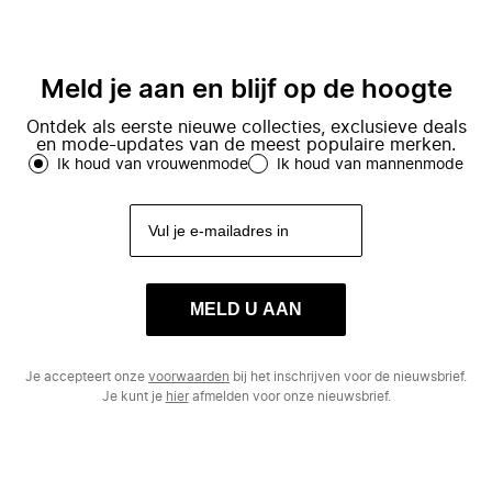
Meld je aan en blijf op de hoogte
Ontdek als eerste nieuwe collecties, exclusieve deals
en mode-updates van de meest populaire merken.
Ik houd van vrouwenmode
Ik houd van mannenmode
MELD U AAN
Je accepteert onze
voorwaarden
bij het inschrijven voor de nieuwsbrief.
Je kunt je
hier
afmelden voor onze nieuwsbrief.