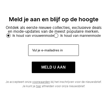
Meld je aan en blijf op de hoogte
Ontdek als eerste nieuwe collecties, exclusieve deals
en mode-updates van de meest populaire merken.
Ik houd van vrouwenmode
Ik houd van mannenmode
MELD U AAN
Je accepteert onze
voorwaarden
bij het inschrijven voor de nieuwsbrief.
Je kunt je
hier
afmelden voor onze nieuwsbrief.