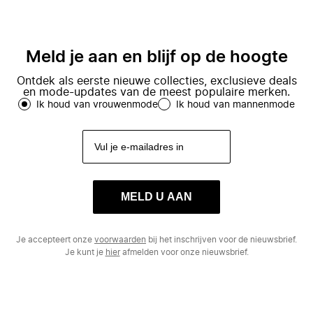
Meld je aan en blijf op de hoogte
Ontdek als eerste nieuwe collecties, exclusieve deals
en mode-updates van de meest populaire merken.
Ik houd van vrouwenmode
Ik houd van mannenmode
MELD U AAN
Je accepteert onze
voorwaarden
bij het inschrijven voor de nieuwsbrief.
Je kunt je
hier
afmelden voor onze nieuwsbrief.