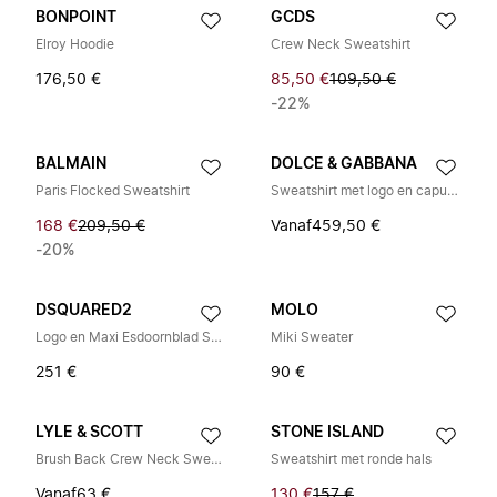
BONPOINT
GCDS
Elroy Hoodie
Crew Neck Sweatshirt
176,50 €
85,50 €
109,50 €
-22%
BALMAIN
DOLCE & GABBANA
Paris Flocked Sweatshirt
Sweatshirt met logo en capuchon
168 €
209,50 €
Vanaf
459,50 €
-20%
DSQUARED2
MOLO
Logo en Maxi Esdoornblad Sweatshirt
Miki Sweater
251 €
90 €
LYLE & SCOTT
STONE ISLAND
Brush Back Crew Neck Sweatshirt
Sweatshirt met ronde hals
Vanaf
63 €
130 €
157 €