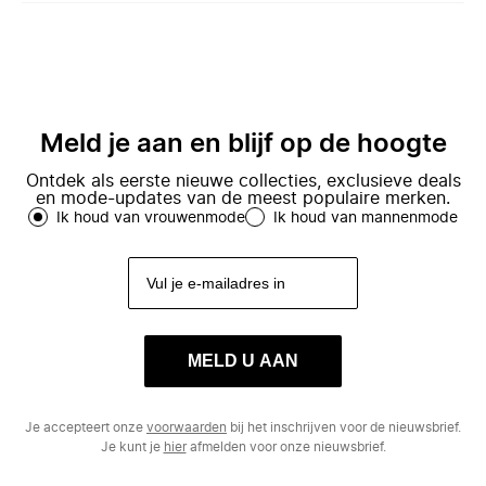
Meld je aan en blijf op de hoogte
Ontdek als eerste nieuwe collecties, exclusieve deals
en mode-updates van de meest populaire merken.
Ik houd van vrouwenmode
Ik houd van mannenmode
MELD U AAN
Je accepteert onze
voorwaarden
bij het inschrijven voor de nieuwsbrief.
Je kunt je
hier
afmelden voor onze nieuwsbrief.