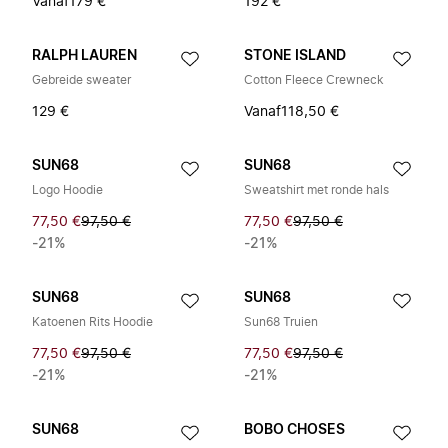
Vanaf
179 €
192 €
RALPH LAUREN
STONE ISLAND
Gebreide sweater
Cotton Fleece Crewneck
129 €
Vanaf
118,50 €
SUN68
SUN68
Logo Hoodie
Sweatshirt met ronde hals
77,50 €
97,50 €
77,50 €
97,50 €
-21%
-21%
SUN68
SUN68
Katoenen Rits Hoodie
Sun68 Truien
77,50 €
97,50 €
77,50 €
97,50 €
-21%
-21%
SUN68
BOBO CHOSES