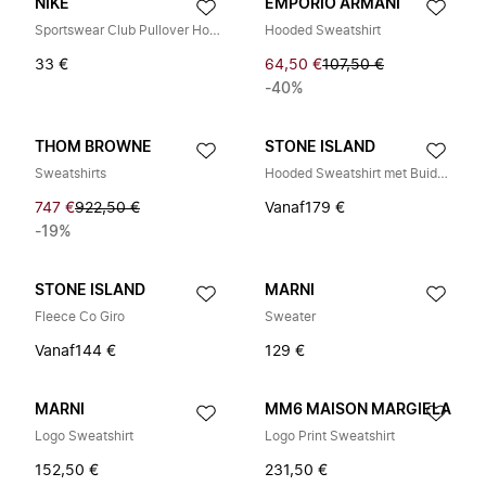
NIKE
EMPORIO ARMANI
Sportswear Club Pullover Hoodie
Hooded Sweatshirt
33 €
64,50 €
107,50 €
-40%
THOM BROWNE
STONE ISLAND
Sweatshirts
Hooded Sweatshirt met Buidelzak en Geribbelde Details
747 €
922,50 €
Vanaf
179 €
-19%
STONE ISLAND
MARNI
Fleece Co Giro
Sweater
Vanaf
144 €
129 €
MARNI
MM6 MAISON MARGIELA
Logo Sweatshirt
Logo Print Sweatshirt
152,50 €
231,50 €