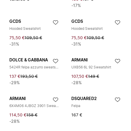
-17%
GCDS
GCDS
Hooded Sweatshirt
Hooded Sweatshirt
75,50 €
109,50 €
75,50 €
109,50 €
-31%
-31%
DOLCE & GABBANA
ARMANI
5424R felpa azzurro sweatshirt kid
UXB56 6L 92 Sweatshirt
137 €
193,50 €
107,50 €
149 €
-29%
-28%
ARMANI
DSQUARED2
6X4M06 4JBGZ 3901 Sweatshirt
Felpa
114,50 €
158 €
167 €
-28%