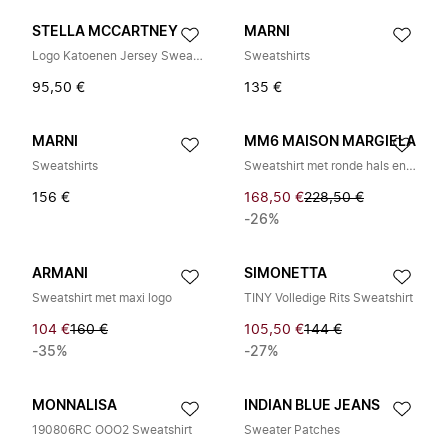
STELLA MCCARTNEY
MARNI
Logo Katoenen Jersey Sweater
Sweatshirts
95,50 €
135 €
MARNI
MM6 MAISON MARGIELA
Sweatshirts
Sweatshirt met ronde hals en grappig logo
156 €
168,50 €
228,50 €
-26%
ARMANI
SIMONETTA
Sweatshirt met maxi logo
TINY Volledige Rits Sweatshirt
104 €
160 €
105,50 €
144 €
-35%
-27%
MONNALISA
INDIAN BLUE JEANS
190806RC OOO2 Sweatshirt
Sweater Patches