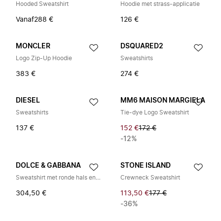
Hooded Sweatshirt
Hoodie met strass-applicatie
Vanaf
288 €
126 €
MONCLER
DSQUARED2
Logo Zip-Up Hoodie
Sweatshirts
383 €
274 €
DIESEL
MM6 MAISON MARGIELA
Sweatshirts
Tie-dye Logo Sweatshirt
137 €
152 €
172 €
-12%
DOLCE & GABBANA
STONE ISLAND
Sweatshirt met ronde hals en logo
Crewneck Sweatshirt
304,50 €
113,50 €
177 €
-36%