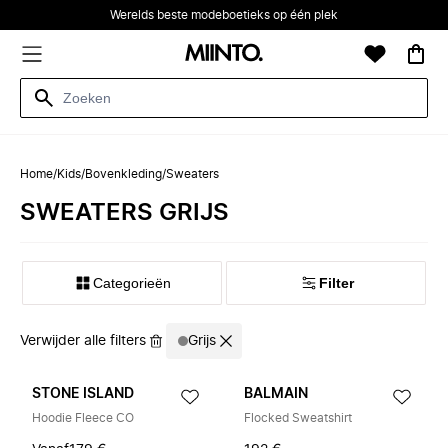
Werelds beste modeboetieks op één plek
Home
/
Kids
/
Bovenkleding
/
Sweaters
SWEATERS GRIJS
Categorieën
Filter
Verwijder alle filters
Grijs
STONE ISLAND
BALMAIN
Hoodie Fleece CO
Flocked Sweatshirt