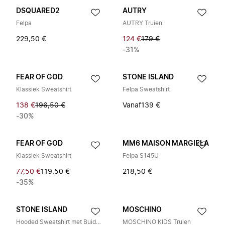
DSQUARED2
AUTRY
Felpa
AUTRY Truien
229,50 €
124 €
179 €
-31%
FEAR OF GOD
STONE ISLAND
Klassiek Sweatshirt
Felpa Sweatshirt
138 €
196,50 €
Vanaf
139 €
-30%
FEAR OF GOD
MM6 MAISON MARGIELA
Klassiek Sweatshirt
Felpa S145U
77,50 €
119,50 €
218,50 €
-35%
STONE ISLAND
MOSCHINO
Hooded Sweatshirt met Buidelzak en Geribbelde Details
MOSCHINO KIDS Truien