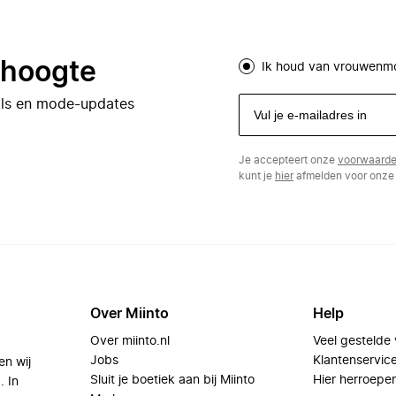
e hoogte
Ik houd van vrouwenm
eals en mode-updates
Je accepteert onze
voorwaard
kunt je
hier
afmelden voor onze 
Over Miinto
Help
Over miinto.nl
Veel gestelde
Jobs
Klantenservic
en wij
Sluit je boetiek aan bij Miinto
Hier herroepe
. In