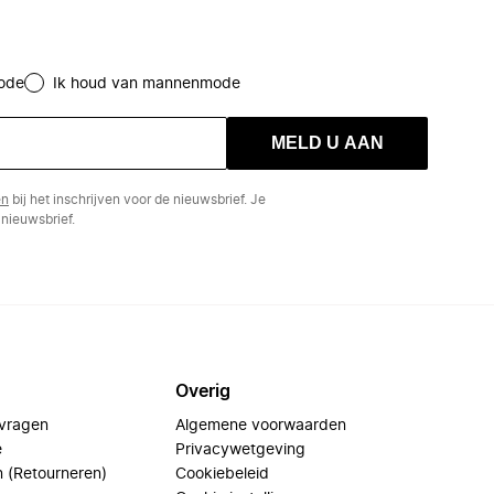
ode
Ik houd van mannenmode
MELD U AAN
en
bij het inschrijven voor de nieuwsbrief. Je
nieuwsbrief.
Overig
 vragen
Algemene voorwaarden
e
Privacywetgeving
n (Retourneren)
Cookiebeleid