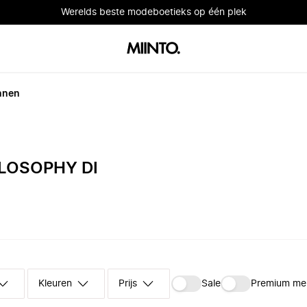
Werelds beste modeboetieks op één plek
nnen
LOSOPHY DI
Kleuren
Prijs
Sale
Premium me