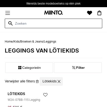
Werelds beste modeboetieks op één plek
Home
/
Kids
/
Broeken & Jeans
/
Leggings
LEGGINGS VAN LÖTIEKIDS
Categorieën
Filter
Verwijder alle filters
Lötiekids
LÖTIEKIDS
W24-07BB-115 Legging