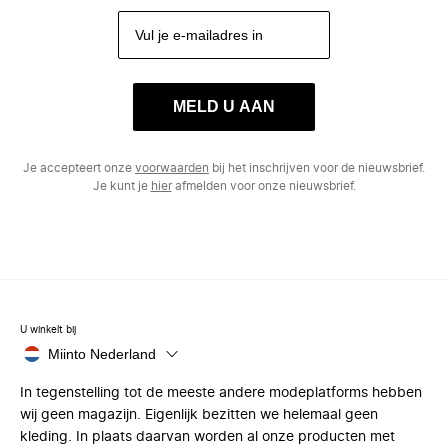
MELD U AAN
Je accepteert onze
voorwaarden
bij het inschrijven voor de nieuwsbrief.
Je kunt je
hier
afmelden voor onze nieuwsbrief.
U winkelt bij
Miinto Nederland
In tegenstelling tot de meeste andere modeplatforms hebben
wij geen magazijn. Eigenlijk bezitten we helemaal geen
kleding. In plaats daarvan worden al onze producten met