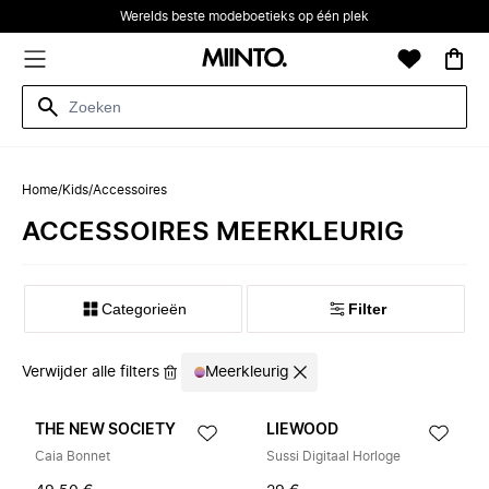
Werelds beste modeboetieks op één plek
Home
/
Kids
/
Accessoires
ACCESSOIRES MEERKLEURIG
Categorieën
Filter
Verwijder alle filters
Meerkleurig
THE NEW SOCIETY
LIEWOOD
Caia Bonnet
Sussi Digitaal Horloge