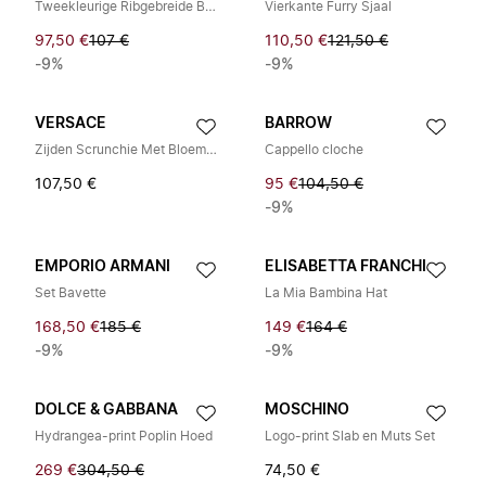
Tweekleurige Ribgebreide Beanie
Vierkante Furry Sjaal
97,50 €
107 €
110,50 €
121,50 €
-9%
-9%
VERSACE
BARROW
Zijden Scrunchie Met Bloemmotief
Cappello cloche
107,50 €
95 €
104,50 €
-9%
EMPORIO ARMANI
ELISABETTA FRANCHI
Set Bavette
La Mia Bambina Hat
168,50 €
185 €
149 €
164 €
-9%
-9%
DOLCE & GABBANA
MOSCHINO
Hydrangea-print Poplin Hoed
Logo-print Slab en Muts Set
269 €
304,50 €
74,50 €