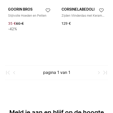
GOORIN BROS
CORSINELABEDOLI
Stijlvolle Hoeden en Petten
Zijden Vlinderdas met Keramische Knoop
35 €
60 €
129 €
-42%
pagina
1
van
1
Meld je aan en blijf op de hoogte