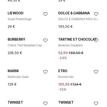
49,50 €
29 €
LIEWOOD
DOLCE & GABBANA
Sussi Polshorloge
DOLCE & GABBANA KIDS Accessoires
29 €
193,50 €
BURBERRY
TARTINE ET CHOCOLAT
Check Twill Baseball Cap
Bloemen Diadeem
228,50 €
52,50 €
69,50 €
-24%
MARNI
ETRO
Multicolor Sjaal
Bucket Hat
129 €
105,50 €
124 €
-15%
TWINSET
TWINSET