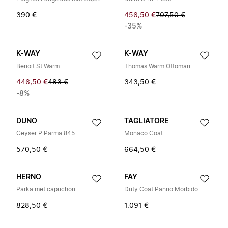
390 €
456,50 €
707,50 €
-35%
K-WAY
K-WAY
Benoit St Warm
Thomas Warm Ottoman
446,50 €
483 €
343,50 €
-8%
DUNO
TAGLIATORE
Geyser P Parma 845
Monaco Coat
570,50 €
664,50 €
HERNO
FAY
Parka met capuchon
Duty Coat Panno Morbido
828,50 €
1.091 €