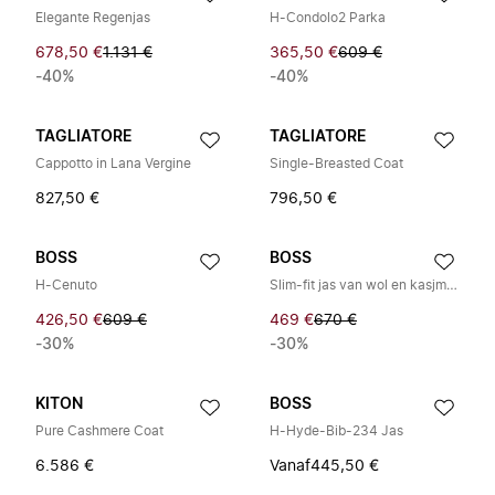
Elegante Regenjas
H-Condolo2 Parka
678,50 €
1.131 €
365,50 €
609 €
-40%
-40%
TAGLIATORE
TAGLIATORE
Cappotto in Lana Vergine
Single-Breasted Coat
827,50 €
796,50 €
BOSS
BOSS
H-Cenuto
Slim-fit jas van wol en kasjmier
426,50 €
609 €
469 €
670 €
-30%
-30%
KITON
BOSS
Pure Cashmere Coat
H-Hyde-Bib-234 Jas
6.586 €
Vanaf
445,50 €