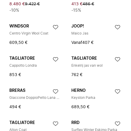
8.480 €
9.422 €
413 €
486 €
-10%
-15%
WINDSOR
JOOP!
Centro Virgin Wool Coat
Maico Jas
609,50 €
Vanaf
407 €
TAGLIATORE
TAGLIATORE
Cappotto Londra
Enkelrij jas van wol
853 €
762 €
BRERAS
HERNO
Giaccone DoppioPetto Lana Panno
Keyston Parka
494 €
689,50 €
TAGLIATORE
RRD
Alton Coat
Surflex Winter Eskimo Parka