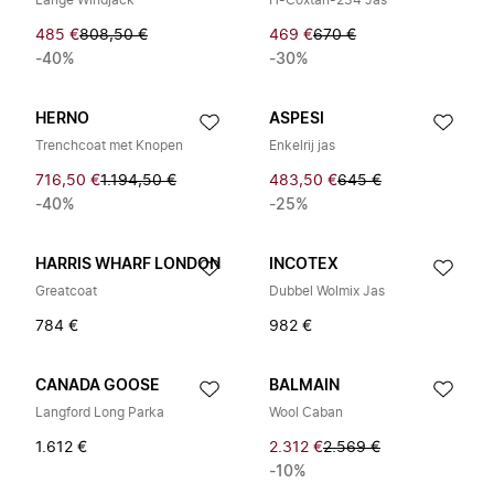
Lange Windjack
H-Coxtan-234 Jas
485 €
808,50 €
469 €
670 €
-40%
-30%
HERNO
ASPESI
Trenchcoat met Knopen
Enkelrij jas
716,50 €
1.194,50 €
483,50 €
645 €
-40%
-25%
HARRIS WHARF LONDON
INCOTEX
Greatcoat
Dubbel Wolmix Jas
784 €
982 €
CANADA GOOSE
BALMAIN
Langford Long Parka
Wool Caban
1.612 €
2.312 €
2.569 €
-10%