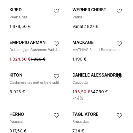
KIRED
WERNER CHRIST
Peak Coat
Parka
1.676,50 €
Vanaf
2.827 €
EMPORIO ARMANI
MACKAGE
Dubbelrijige Cashmere Wol Jas
MATHIAS 3-in-1 Balmacaan Jas
1.324,50 €
1.389 €
1.190 €
KITON
DANIELE ALESSANDRINI
Cashmere jas met enkele split
Cappotto
5.026 €
193,50 €
347,50 €
-44%
HERNO
TAGLIATORE
Peacoat
Bruce Jas
917,50 €
734 €