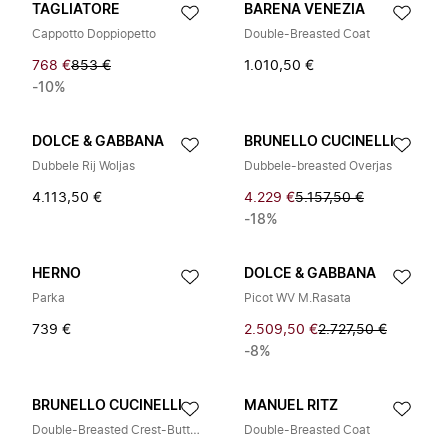
TAGLIATORE
BARENA VENEZIA
Cappotto Doppiopetto
Double-Breasted Coat
768 €
853 €
1.010,50 €
-10%
DOLCE & GABBANA
BRUNELLO CUCINELLI
Dubbele Rij Woljas
Dubbele-breasted Overjas
4.113,50 €
4.229 €
5.157,50 €
-18%
HERNO
DOLCE & GABBANA
Parka
Picot WV M.Rasata
739 €
2.509,50 €
2.727,50 €
-8%
BRUNELLO CUCINELLI
MANUEL RITZ
Double-Breasted Crest-Button Coat
Double-Breasted Coat