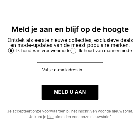
Meld je aan en blijf op de hoogte
Ontdek als eerste nieuwe collecties, exclusieve deals
en mode-updates van de meest populaire merken.
Ik houd van vrouwenmode
Ik houd van mannenmode
MELD U AAN
Je accepteert onze
voorwaarden
bij het inschrijven voor de nieuwsbrief.
Je kunt je
hier
afmelden voor onze nieuwsbrief.