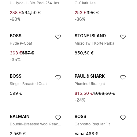
H-Hyde-J-Bib-Pad-254 Jas
C-Clark Jas
238 €
594,50 €
253 €
396 €
-60%
-36%
BOSS
STONE ISLAND
Hyde P-Coat
Micro Twill Korte Parka
363 €
557 €
850,50 €
-35%
BOSS
PAUL & SHARK
Single-Breasted Coat
Piumino Ultralight
599 €
815,50 €
1.066,50 €
-24%
BALMAIN
BOSS
Double-Breasted Wool Peacoat
Cappotto Regular Fit
2.569 €
Vanaf
466 €