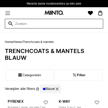
Werelds beste modeboetieks op één plek
Home
/
Heren
/
Trenchcoats & mantels
TRENCHCOATS & MANTELS
BLAUW
Categorieën
Filter
Verwijder alle filters
Blauw
PYRENEX
K-WAY
Puigmal Lange Jas met Capuchon
Duke 3-in-1 Jas