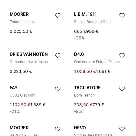
MOORER
L.B.M. 1911
Teodor-Le Jas
Single-Breasted Coat
3.025,50 €
665 €
950 €
-30%
DRIES VAN NOTEN
D4.0
Geborduurd wollen jas
Omkeerbare Enkele Rij Jas
3.223,50 €
1.036,50 €
1.091 €
FAY
TAGLIATORE
U802 Giacconi
Born Trench
1.102,50 €
1.389 €
708,50 €
779 €
-21%
-9%
MOORER
HEVO
BAROLO-LE Jas
Single-Breasted Coats