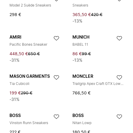
Model 2 Suède Sneakers
Sneakers
298 €
365,50 €
420 €
-13%
AMIRI
MUNICH
Pacific Bones Sneaker
BABEL 11
448,50 €
650 €
86 €
99 €
-31%
-13%
MASON GARMENTS
MONCLER
Tia Cubicoli
Trailgrip Apex Craft GTX Low Top
199 €
290 €
766,50 €
-31%
BOSS
BOSS
Vinston Runn Sneakers
Nitan Lowp
222 €
180,50 €