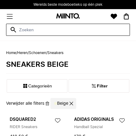
Werelds beste modeboetieks op één plek
Home
/
Heren
/
Schoenen
/
Sneakers
SNEAKERS BEIGE
Categorieën
Filter
Verwijder alle filters
Beige
DSQUARED2
ADIDAS ORIGINALS
RIDER Sneakers
Handball Spezial