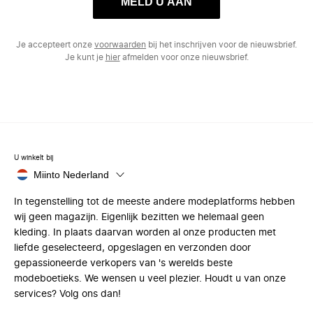
MELD U AAN
Je accepteert onze
voorwaarden
bij het inschrijven voor de nieuwsbrief.
Je kunt je
hier
afmelden voor onze nieuwsbrief.
U winkelt bij
Miinto Nederland
In tegenstelling tot de meeste andere modeplatforms hebben
wij geen magazijn. Eigenlijk bezitten we helemaal geen
kleding. In plaats daarvan worden al onze producten met
liefde geselecteerd, opgeslagen en verzonden door
gepassioneerde verkopers van 's werelds beste
modeboetieks. We wensen u veel plezier. Houdt u van onze
services? Volg ons dan!