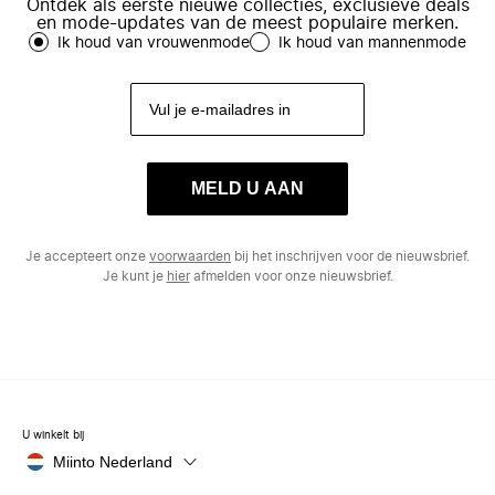
Ontdek als eerste nieuwe collecties, exclusieve deals
en mode-updates van de meest populaire merken.
Ik houd van vrouwenmode
Ik houd van mannenmode
MELD U AAN
Je accepteert onze
voorwaarden
bij het inschrijven voor de nieuwsbrief.
Je kunt je
hier
afmelden voor onze nieuwsbrief.
U winkelt bij
Miinto Nederland