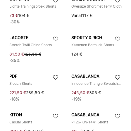
Lichte Trainingsbroek Shorts
Oversize Short met Terry Cloth
73 €
104 €
Vanaf
117 €
-30%
LACOSTE
SPORTY & RICH
Stretch Twill Chino Shorts
Katoenen Bermuda Shorts
81,50 €
125,50 €
124 €
-35%
PDF
CASABLANCA
Slouch Shorts
Innocence Triangle Sweatshorts
221,50 €
269,50 €
245,50 €
303 €
-18%
-19%
KITON
CASABLANCA
Casual Shorts
PF26-KW-1441 Shorts