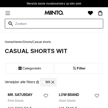
Werelds beste modeboetieks op één plek
Home
/
Heren
/
Shorts
/
Casual shorts
CASUAL SHORTS WIT
Categorieën
Filter
Verwijder alle filters
Wit
MR. SATURDAY
LOW BRAND
Print Shorts
Short Shorts