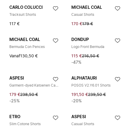
CARLO COLUCCI
MICHAEL COAL
Tracksuit Shorts
Casual Shorts
117 €
170 €
179 €
MICHAEL COAL
DONDUP
Bermuda Con Pences
Logo Front Bermuda
Vanaf
130,50 €
115 €
216,50 €
-47%
ASPESI
ALPHATAURI
Garment-dyed Katoenen Canvas Bermuda Shorts
POSOS V2.Y6.01 Shorts
179 €
238,50 €
191,50 €
239,50 €
-25%
-20%
ETRO
ASPESI
Slim Cotone Shorts
Casual Shorts