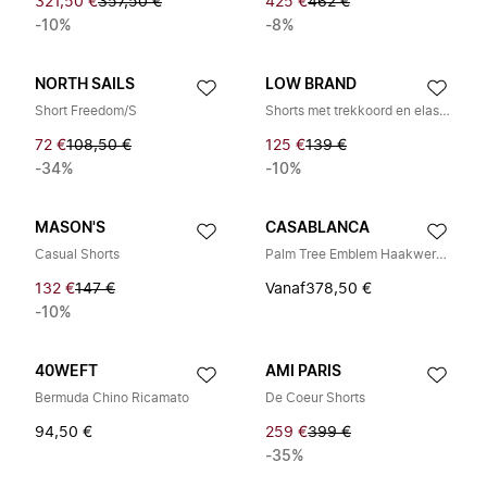
321,50 €
357,50 €
425 €
462 €
-10%
-8%
NORTH SAILS
LOW BRAND
Short Freedom/S
Shorts met trekkoord en elastische tailleband
72 €
108,50 €
125 €
139 €
-34%
-10%
MASON'S
CASABLANCA
Casual Shorts
Palm Tree Emblem Haakwerk Shorts
132 €
147 €
Vanaf
378,50 €
-10%
40WEFT
AMI PARIS
Bermuda Chino Ricamato
De Coeur Shorts
94,50 €
259 €
399 €
-35%