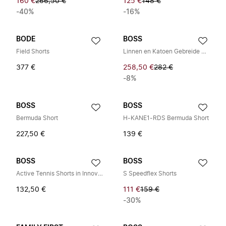
160 €
266,50 €
125 €
148 €
-40%
-16%
BODE
BOSS
Field Shorts
Linnen en Katoen Gebreide Shorts
377 €
258,50 €
282 €
-8%
BOSS
BOSS
Bermuda Short
H-KANE1-RDS Bermuda Short
227,50 €
139 €
BOSS
BOSS
Active Tennis Shorts in Innovative NOVA Fabric
S Speedflex Shorts
132,50 €
111 €
159 €
-30%