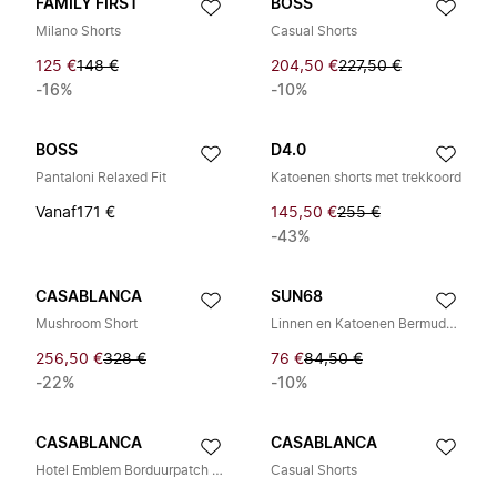
FAMILY FIRST
BOSS
Milano Shorts
Casual Shorts
125 €
148 €
204,50 €
227,50 €
-16%
-10%
BOSS
D4.0
Pantaloni Relaxed Fit
Katoenen shorts met trekkoord
Vanaf
171 €
145,50 €
255 €
-43%
CASABLANCA
SUN68
Mushroom Short
Linnen en Katoenen Bermuda Shorts
256,50 €
328 €
76 €
84,50 €
-22%
-10%
CASABLANCA
CASABLANCA
Hotel Emblem Borduurpatch Sweatshorts
Casual Shorts