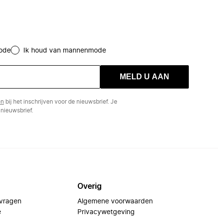
ode
Ik houd van mannenmode
MELD U AAN
en
bij het inschrijven voor de nieuwsbrief. Je
nieuwsbrief.
Overig
 vragen
Algemene voorwaarden
e
Privacywetgeving