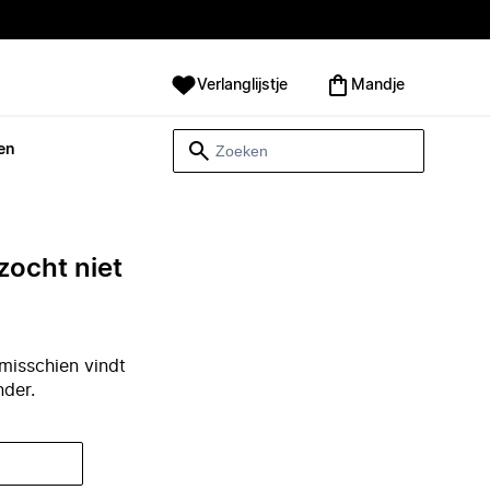
Verlanglijstje
Mandje
en
zocht niet
misschien vindt
nder.