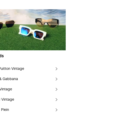
ds
Vuitton Vintage
 & Gabbana
Vintage
 Vintage
 Plein