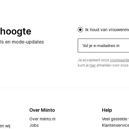
e hoogte
Ik houd van vrouwenm
eals en mode-updates
Je accepteert onze
voorwaard
kunt je
hier
afmelden voor onze 
Over Miinto
Help
Over miinto.nl
Veel gestelde
Jobs
Klantenservic
en wij