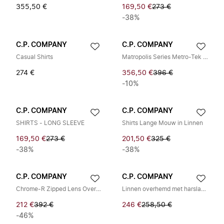
355,50 €
169,50 €
273 €
-38%
C.P. COMPANY
C.P. COMPANY
Casual Shirts
Matropolis Series Metro-Tek Zip Overshirt
274 €
356,50 €
396 €
-10%
C.P. COMPANY
C.P. COMPANY
SHIRTS - LONG SLEEVE
Shirts Lange Mouw in Linnen
169,50 €
273 €
201,50 €
325 €
-38%
-38%
C.P. COMPANY
C.P. COMPANY
Chrome-R Zipped Lens Overshirt
Linnen overhemd met harslaag en zak
212 €
392 €
246 €
258,50 €
-46%