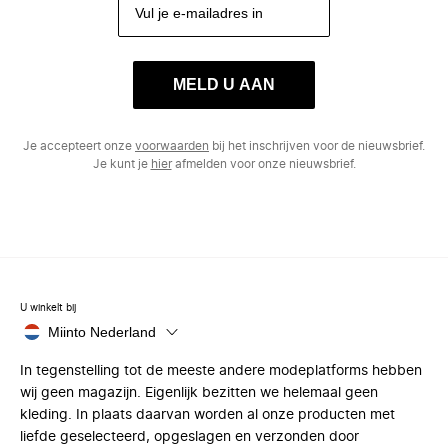
MELD U AAN
Je accepteert onze
voorwaarden
bij het inschrijven voor de nieuwsbrief.
Je kunt je
hier
afmelden voor onze nieuwsbrief.
U winkelt bij
Miinto Nederland
In tegenstelling tot de meeste andere modeplatforms hebben
wij geen magazijn. Eigenlijk bezitten we helemaal geen
kleding. In plaats daarvan worden al onze producten met
liefde geselecteerd, opgeslagen en verzonden door