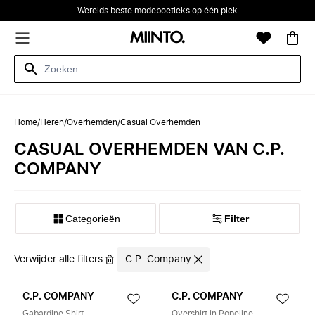
Werelds beste modeboetieks op één plek
Home
/
Heren
/
Overhemden
/
Casual Overhemden
CASUAL OVERHEMDEN VAN C.P.
COMPANY
Categorieën
Filter
Verwijder alle filters
C.P. Company
C.P. COMPANY
C.P. COMPANY
Gabardine Shirt
Overshirt in Popeline