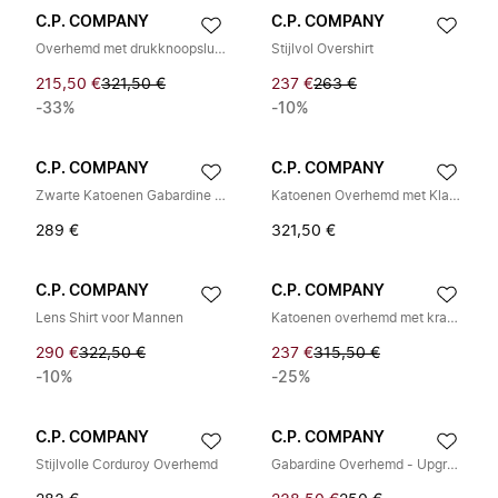
C.P. COMPANY
C.P. COMPANY
Overhemd met drukknoopsluiting en opgestikte zak
Stijlvol Overshirt
215,50 €
321,50 €
237 €
263 €
-33%
-10%
C.P. COMPANY
C.P. COMPANY
Zwarte Katoenen Gabardine Jas
Katoenen Overhemd met Klassieke Kraag en Trekkoordzoom
289 €
321,50 €
C.P. COMPANY
C.P. COMPANY
Lens Shirt voor Mannen
Katoenen overhemd met kraag en zakken
290 €
322,50 €
237 €
315,50 €
-10%
-25%
C.P. COMPANY
C.P. COMPANY
Stijlvolle Corduroy Overhemd
Gabardine Overhemd - Upgrade je Casual Garderobe