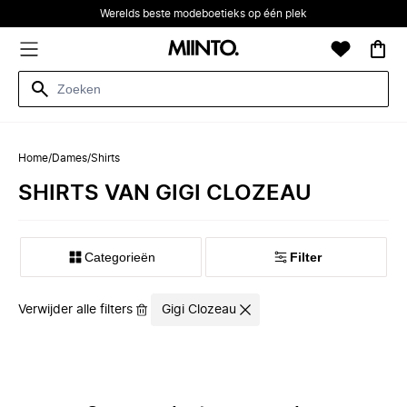
Werelds beste modeboetieks op één plek
Home
/
Dames
/
Shirts
SHIRTS VAN GIGI CLOZEAU
Categorieën
Filter
Verwijder alle filters
Gigi Clozeau