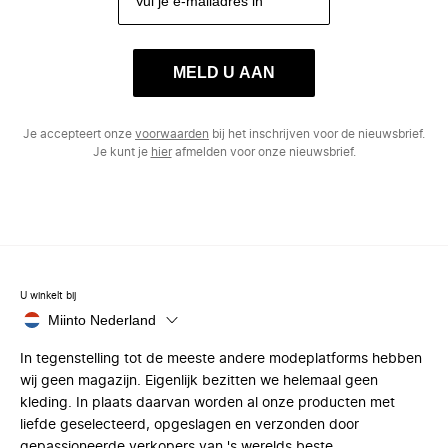
MELD U AAN
Je accepteert onze
voorwaarden
bij het inschrijven voor de nieuwsbrief.
Je kunt je
hier
afmelden voor onze nieuwsbrief.
U winkelt bij
Miinto Nederland
In tegenstelling tot de meeste andere modeplatforms hebben
wij geen magazijn. Eigenlijk bezitten we helemaal geen
kleding. In plaats daarvan worden al onze producten met
liefde geselecteerd, opgeslagen en verzonden door
gepassioneerde verkopers van 's werelds beste