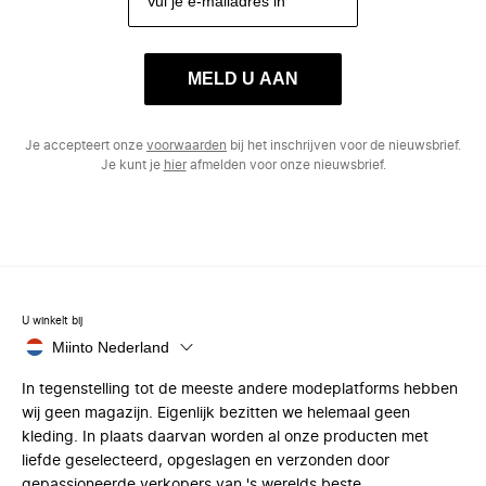
MELD U AAN
Je accepteert onze
voorwaarden
bij het inschrijven voor de nieuwsbrief.
Je kunt je
hier
afmelden voor onze nieuwsbrief.
U winkelt bij
Miinto Nederland
In tegenstelling tot de meeste andere modeplatforms hebben
wij geen magazijn. Eigenlijk bezitten we helemaal geen
kleding. In plaats daarvan worden al onze producten met
liefde geselecteerd, opgeslagen en verzonden door
gepassioneerde verkopers van 's werelds beste