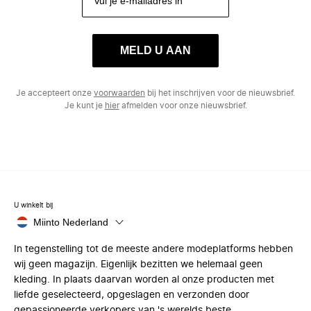
MELD U AAN
Je accepteert onze
voorwaarden
bij het inschrijven voor de nieuwsbrief.
Je kunt je
hier
afmelden voor onze nieuwsbrief.
U winkelt bij
Miinto Nederland
In tegenstelling tot de meeste andere modeplatforms hebben
wij geen magazijn. Eigenlijk bezitten we helemaal geen
kleding. In plaats daarvan worden al onze producten met
liefde geselecteerd, opgeslagen en verzonden door
gepassioneerde verkopers van 's werelds beste