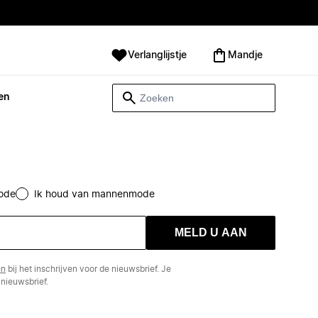
Verlanglijstje
Mandje
en
ode
Ik houd van mannenmode
MELD U AAN
en
bij het inschrijven voor de nieuwsbrief. Je
nieuwsbrief.