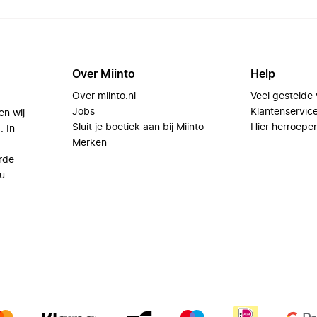
Over Miinto
Help
Over miinto.nl
Veel gestelde
Jobs
Klantenservic
en wij
Sluit je boetiek aan bij Miinto
Hier herroepe
. In
Merken
rde
u