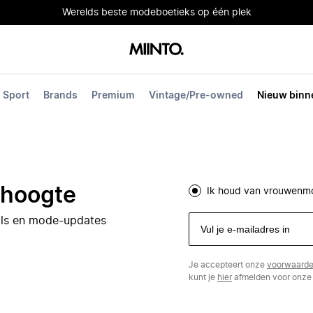
Werelds beste modeboetieks op één plek
Sport
Brands
Premium
Vintage/Pre-owned
Nieuw binn
e hoogte
Ik houd van vrouwenm
eals en mode-updates
Je accepteert onze
voorwaard
kunt je
hier
afmelden voor onze 