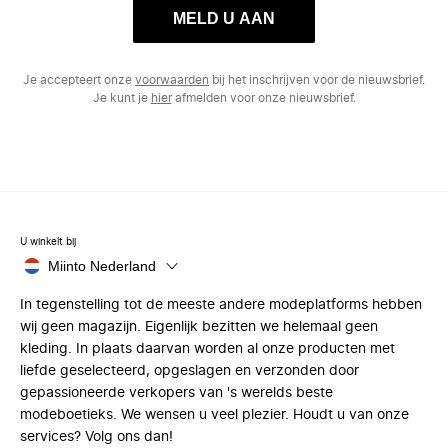
MELD U AAN
Je accepteert onze
voorwaarden
bij het inschrijven voor de nieuwsbrief.
Je kunt je
hier
afmelden voor onze nieuwsbrief.
U winkelt bij
Miinto Nederland
In tegenstelling tot de meeste andere modeplatforms hebben
wij geen magazijn. Eigenlijk bezitten we helemaal geen
kleding. In plaats daarvan worden al onze producten met
liefde geselecteerd, opgeslagen en verzonden door
gepassioneerde verkopers van 's werelds beste
modeboetieks. We wensen u veel plezier. Houdt u van onze
services? Volg ons dan!