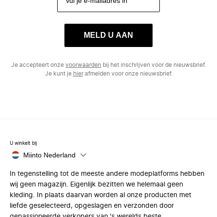
MELD U AAN
Je accepteert onze
voorwaarden
bij het inschrijven voor de nieuwsbrief.
Je kunt je
hier
afmelden voor onze nieuwsbrief.
U winkelt bij
Miinto Nederland
In tegenstelling tot de meeste andere modeplatforms hebben
wij geen magazijn. Eigenlijk bezitten we helemaal geen
kleding. In plaats daarvan worden al onze producten met
liefde geselecteerd, opgeslagen en verzonden door
gepassioneerde verkopers van 's werelds beste