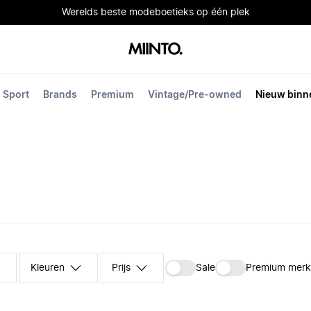
Werelds beste modeboetieks op één plek
Sport
Brands
Premium
Vintage/Pre-owned
Nieuw binn
Kleuren
Prijs
Sale
Premium mer