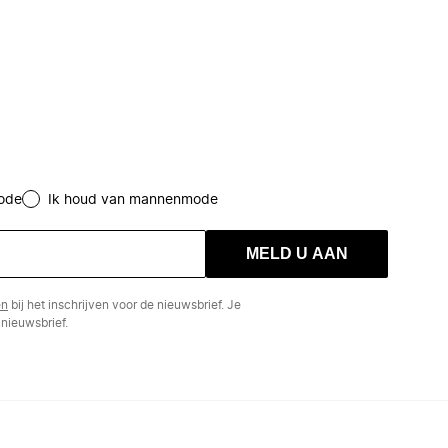
ode
Ik houd van mannenmode
MELD U AAN
en
bij het inschrijven voor de nieuwsbrief. Je
nieuwsbrief.