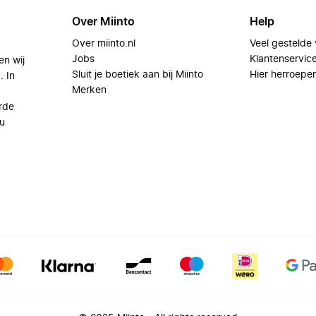
Over Miinto
Help
Over miinto.nl
Veel gestelde
Jobs
Klantenservic
en wij
Sluit je boetiek aan bij Miinto
Hier herroepe
. In
Merken
rde
u