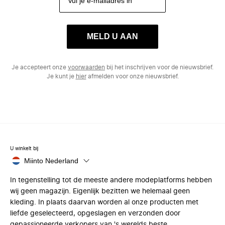
MELD U AAN
Je accepteert onze
voorwaarden
bij het inschrijven voor de nieuwsbrief.
Je kunt je
hier
afmelden voor onze nieuwsbrief.
U winkelt bij
Miinto Nederland
In tegenstelling tot de meeste andere modeplatforms hebben
wij geen magazijn. Eigenlijk bezitten we helemaal geen
kleding. In plaats daarvan worden al onze producten met
liefde geselecteerd, opgeslagen en verzonden door
gepassioneerde verkopers van 's werelds beste