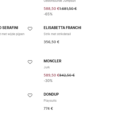
Geborduurde Jumpsuit
588,50 €
1.681,50 €
-65%
 SERAFINI
ELISABETTA FRANCHI
 met wijde pijpen
Strik met strikdetail
356,50 €
MONCLER
Jurk
589,50 €
842,50 €
-30%
DONDUP
Playsuits
774 €