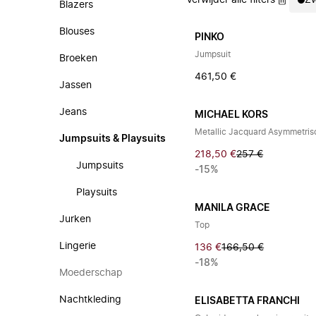
Verwijder alle filters
Zw
Blazers
Blouses
PINKO
Jumpsuit
Broeken
461,50 €
Jassen
Jeans
MICHAEL KORS
Metallic Jacquard Asymmetris
Jumpsuits & Playsuits
218,50 €
257 €
Jumpsuits
-15%
Playsuits
MANILA GRACE
Jurken
Top
Lingerie
136 €
166,50 €
-18%
Moederschap
Nachtkleding
ELISABETTA FRANCHI