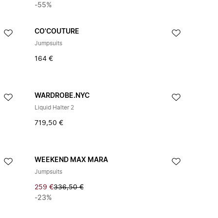
-55%
CO'COUTURE
Jumpsuits
164 €
WARDROBE.NYC
Liquid Halter 2
719,50 €
WEEKEND MAX MARA
Jumpsuits
259 €
336,50 €
-23%