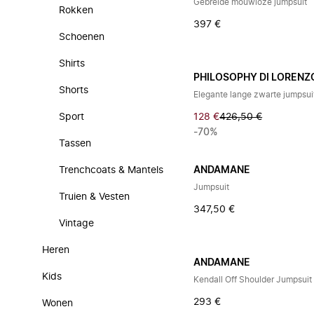
Gebreide mouwloze jumpsuit
Rokken
397 €
Schoenen
Shirts
PHILOSOPHY DI LORENZO
Shorts
Elegante lange zwarte jumpsuit
Sport
128 €
426,50 €
-70%
Tassen
Trenchcoats & Mantels
ANDAMANE
Jumpsuit
Truien & Vesten
347,50 €
Vintage
Heren
ANDAMANE
Kids
Kendall Off Shoulder Jumpsuit
293 €
Wonen