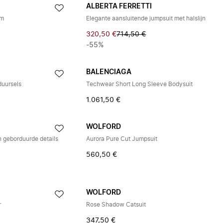
ALBERTA FERRETTI
am
Elegante aansluitende jumpsuit met halslijn
320,50 €
714,50 €
-55%
BALENCIAGA
duursels
Techwear Short Long Sleeve Bodysuit
1.061,50 €
WOLFORD
 geborduurde details
Aurora Pure Cut Jumpsuit
560,50 €
WOLFORD
r
Rose Shadow Catsuit
347,50 €