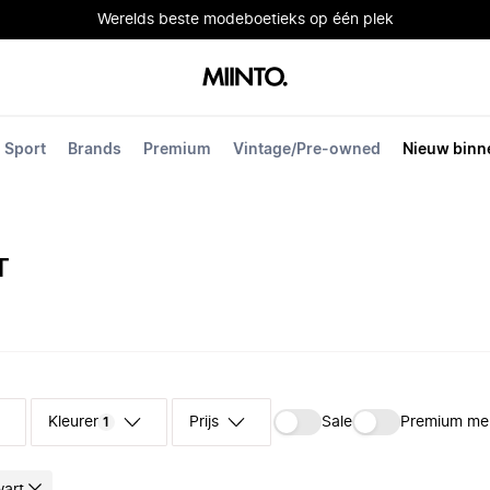
Werelds beste modeboetieks op één plek
Sport
Brands
Premium
Vintage/Pre-owned
Nieuw binn
T
Kleuren
Prijs
Sale
Premium me
1