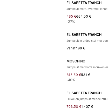
ELISABETTA FRANCHI
Jumpsuit met Gevormd Licha
485 €
664,50 €
-27%
ELISABETTA FRANCHI
Jumpsuit in crêpe stof met bor
Vanaf
496 €
MOSCHINO
Jumpsuit met korte mouwen en
318,50 €
531 €
-40%
ELISABETTA FRANCHI
Fluwelen jumpsuit met ceintuu
703,50 €
1.407 €