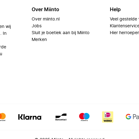
Over Miinto
Help
Over miinto.nl
Veel gestelde
Jobs
Klantenservic
en wij
Sluit je boetiek aan bij Miinto
Hier herroepe
. In
Merken
rde
u