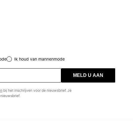
ode
Ik houd van mannenmode
MELD U AAN
en
bij het inschrijven voor de nieuwsbrief. Je
nieuwsbrief.