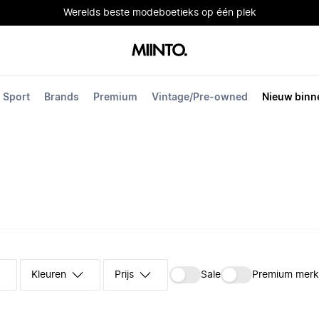
Werelds beste modeboetieks op één plek
Sport
Brands
Premium
Vintage/Pre-owned
Nieuw binn
Kleuren
Prijs
Sale
Premium mer