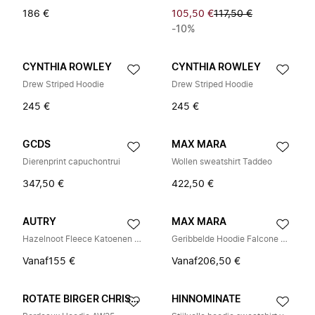
186 €
105,50 €
117,50 €
-10%
CYNTHIA ROWLEY
CYNTHIA ROWLEY
Drew Striped Hoodie
Drew Striped Hoodie
245 €
245 €
GCDS
MAX MARA
Dierenprint capuchontrui
Wollen sweatshirt Taddeo
347,50 €
422,50 €
AUTRY
MAX MARA
Hazelnoot Fleece Katoenen Hoodie
Geribbelde Hoodie Falcone Gebreid
Vanaf
155 €
Vanaf
206,50 €
ROTATE BIRGER CHRISTENSEN
HINNOMINATE