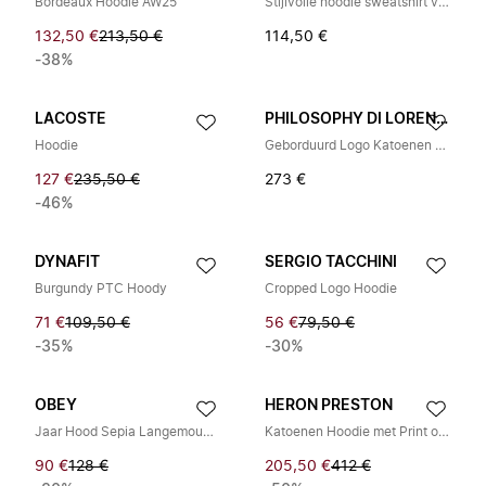
Bordeaux Hoodie AW25
Stijlvolle hoodie sweatshirt voor jou
132,50 €
213,50 €
114,50 €
-38%
LACOSTE
PHILOSOPHY DI LORENZO SERAFINI
Hoodie
Geborduurd Logo Katoenen Hoodie
127 €
235,50 €
273 €
-46%
DYNAFIT
SERGIO TACCHINI
Burgundy PTC Hoody
Cropped Logo Hoodie
71 €
109,50 €
56 €
79,50 €
-35%
-30%
OBEY
HERON PRESTON
Jaar Hood Sepia Langemouw Hoodie
Katoenen Hoodie met Print op de Rug
90 €
128 €
205,50 €
412 €