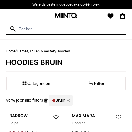
Werelds beste modeboetieks op één plek
Home
/
Dames
/
Truien & Vesten
/
Hoodies
HOODIES BRUIN
Categorieën
Filter
Verwijder alle filters
Bruin
BARROW
MAX MARA
Felpa
Hoodies