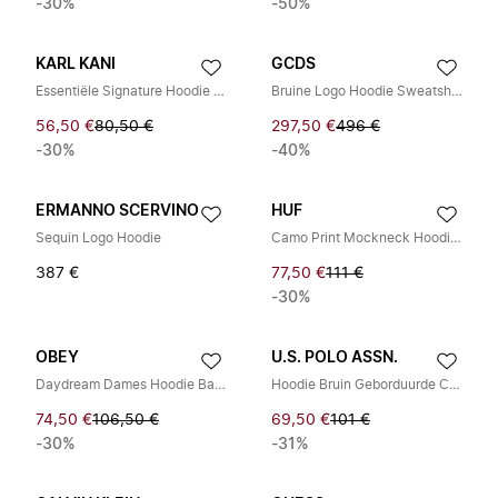
-30%
-50%
KARL KANI
GCDS
Essentiële Signature Hoodie met Voorzak
Bruine Logo Hoodie Sweatshirt Casual Stijl
56,50 €
80,50 €
297,50 €
496 €
-30%
-40%
ERMANNO SCERVINO
HUF
Sequin Logo Hoodie
Camo Print Mockneck Hoodie Dames
387 €
77,50 €
111 €
-30%
OBEY
U.S. POLO ASSN.
Daydream Dames Hoodie Basic Fleece Bruin
Hoodie Bruin Geborduurde Contrastdetails
74,50 €
106,50 €
69,50 €
101 €
-30%
-31%