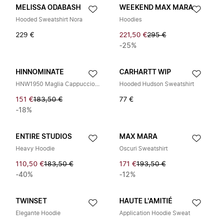
MELISSA ODABASH
WEEKEND MAX MARA
Hooded Sweatshirt Nora
Hoodies
229 €
221,50 €
295 €
-25%
HINNOMINATE
CARHARTT WIP
HNW1950 Maglia Cappuccio Raglan
Hooded Hudson Sweatshirt
151 €
183,50 €
77 €
-18%
ENTIRE STUDIOS
MAX MARA
Heavy Hoodie
Oscuri Sweatshirt
110,50 €
183,50 €
171 €
193,50 €
-40%
-12%
TWINSET
HAUTE L'AMITIÉ
Elegante Hoodie
Application Hoodie Sweat