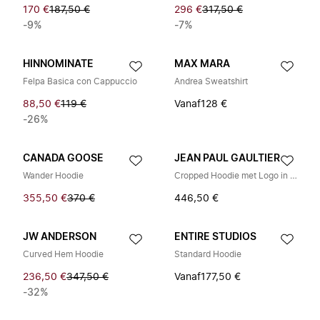
170 €
187,50 €
296 €
317,50 €
-9%
-7%
HINNOMINATE
MAX MARA
Felpa Basica con Cappuccio
Andrea Sweatshirt
88,50 €
119 €
Vanaf
128 €
-26%
CANADA GOOSE
JEAN PAUL GAULTIER
Wander Hoodie
Cropped Hoodie met Logo in Reliëf
355,50 €
370 €
446,50 €
JW ANDERSON
ENTIRE STUDIOS
Curved Hem Hoodie
Standard Hoodie
236,50 €
347,50 €
Vanaf
177,50 €
-32%