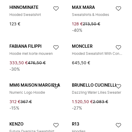
HINNOMINATE
MAX MARA
Hooded Sweatshirt
Sweatshirts & Hoodies
123 €
128 €
213,50 €
-40%
FABIANA FILIPPI
MONCLER
Hoodie met korte mouwen
Hooded Sweatshirt With Contrast Drawstrings
333,50 €
476,50 €
645,50 €
-30%
MM6 MAISON MARGIELA
BRUNELLO CUCINELLI
Numeric Logo Hoodie
Dazzling Water Lilies Sweater
312 €
367 €
1.520,50 €
2.083 €
-15%
-27%
KENZO
R13
Futura Oversize Sweatshirt
Hoodies