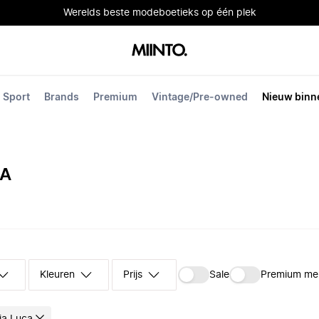
Werelds beste modeboetieks op één plek
Sport
Brands
Premium
Vintage/Pre-owned
Nieuw binn
CA
Kleuren
Prijs
Sale
Premium me