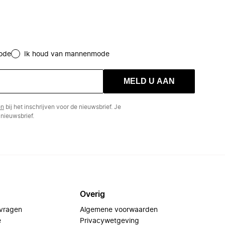
ode
Ik houd van mannenmode
MELD U AAN
en
bij het inschrijven voor de nieuwsbrief. Je
nieuwsbrief.
Overig
 vragen
Algemene voorwaarden
e
Privacywetgeving