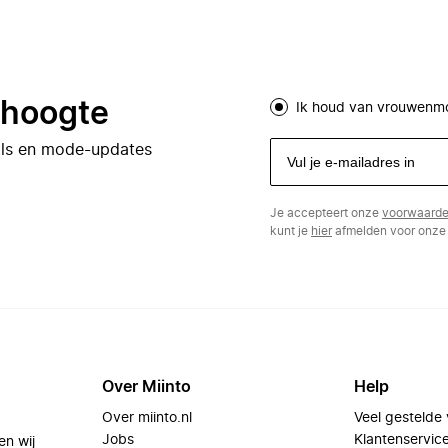
e hoogte
Ik houd van vrouwenm
eals en mode-updates
Je accepteert onze
voorwaard
kunt je
hier
afmelden voor onze 
Over Miinto
Help
Over miinto.nl
Veel gestelde
Jobs
Klantenservic
en wij