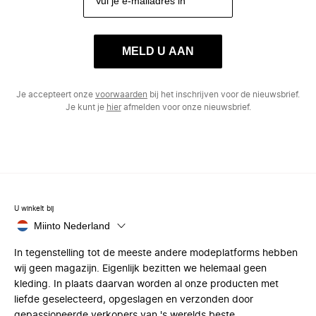
MELD U AAN
Je accepteert onze
voorwaarden
bij het inschrijven voor de nieuwsbrief.
Je kunt je
hier
afmelden voor onze nieuwsbrief.
U winkelt bij
Miinto Nederland
In tegenstelling tot de meeste andere modeplatforms hebben
wij geen magazijn. Eigenlijk bezitten we helemaal geen
kleding. In plaats daarvan worden al onze producten met
liefde geselecteerd, opgeslagen en verzonden door
gepassioneerde verkopers van 's werelds beste