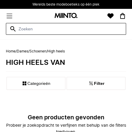
Werelds beste modeboetieks op één plek
Home
/
Dames
/
Schoenen
/
High heels
HIGH HEELS VAN
Categorieën
Filter
Geen producten gevonden
Probeer je zoekopdracht te verfijnen met behulp van de filters